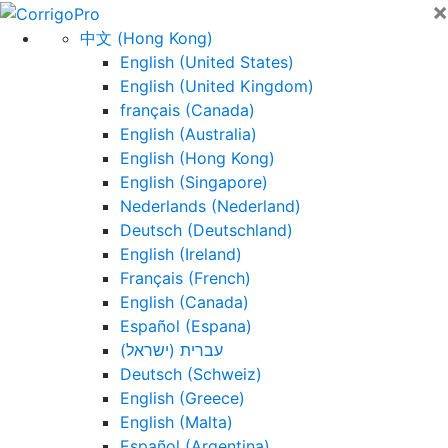
×
Skip
to
中文 (Hong Kong)
content
English (United States)
English (United Kingdom)
français (Canada)
English (Australia)
English (Hong Kong)
English (Singapore)
Nederlands (Nederland)
Deutsch (Deutschland)
English (Ireland)
Français (French)
English (Canada)
Español (Espana)
עברית (ישראל)
Deutsch (Schweiz)
English (Greece)
English (Malta)
Español (Argentina)